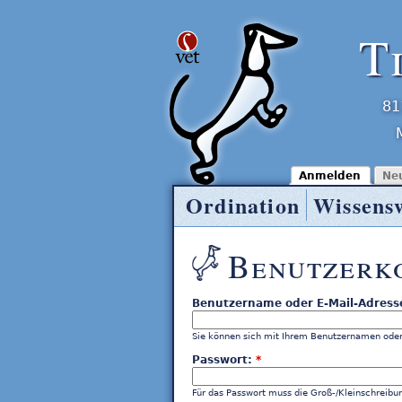
T
81
Anmelden
Ne
Ordination
Wissens
Tierarzt Entner
Benutzerk
Benutzername oder E-Mail-Adress
Sie können sich mit Ihrem Benutzernamen oder
Passwort:
*
Für das Passwort muss die Groß-/Kleinschreibu