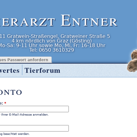
ierarzt Entner
11
Gratwein-Straßengel
,
Gratweiner Straße 5
4 km nördlich von Graz (Gösting)
Mo-Sa: 9-11 Uhr
sowie
Mo, Mi, Fr: 16-18 Uhr
Tel:
0650 3610329
ues Passwort anfordern
wertes
Tierforum
onto
e:
*
 Ihrer E-Mail-Adresse anmelden.
ng beachtet werden.