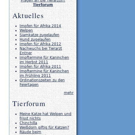
Fragen an die Tierärztin?
Tierforum
Aktuelles
Impfen für Afrika 2014
Welpen
Siamkatze zugelaufen
Hund zugelaufen
Impfen für Afrika 2012
Nachwuchs bei Tierarzt
Entner
Impftermine für Kaninchen
im Herbst 2011
Impfen für Afrika 2011
Impftermine für Kaninchen
im Frühling 2011
Ordinationszeiten zu den
Feiertagen
mehr
Tierforum
Meine Katze hat Welpen und
frisst nichts
Chinchilla
Weißdorn giftig für Katzen?
Räude beim