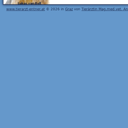
www.tierarzt-entner.at
© 2026 in
Graz
von
Tierärztin Mag.med.vet. A