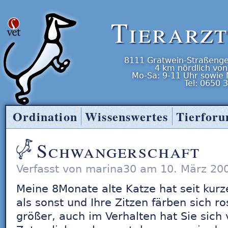
Tierarz
8111
Gratwein-Straßenge
4 km nördlich von
Mo-Sa: 9-11 Uhr
sowie
Tel:
0650 
Ordination
Wissenswertes
Tierfor
Tierarzt Entner
Schwangerschaft
Verfasst von marina30 am 10. März 20
Meine 8Monate alte Katze hat seit kur
als sonst und Ihre Zitzen färben sich r
größer, auch im Verhalten hat Sie sich v