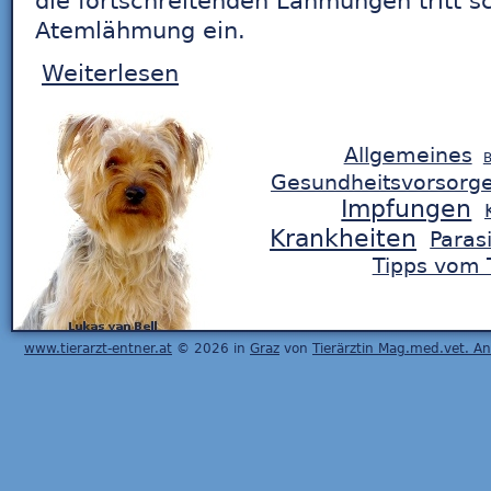
die fortschreitenden Lähmungen tritt sc
Atemlähmung ein.
Weiterlesen
Allgemeines
B
Gesundheitsvorsorg
Impfungen
Krankheiten
Paras
Tipps vom T
www.tierarzt-entner.at
© 2026 in
Graz
von
Tierärztin Mag.med.vet. A