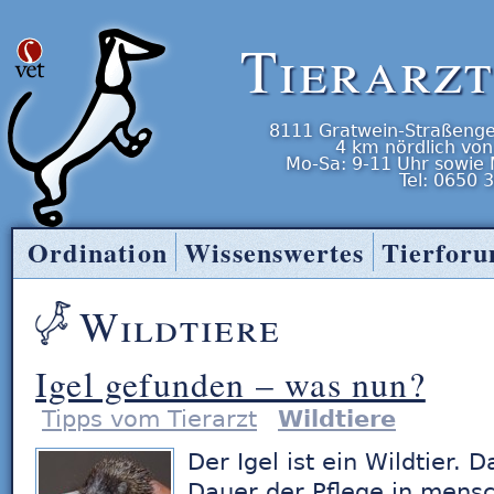
Tierarz
8111
Gratwein-Straßenge
4 km nördlich von
Mo-Sa: 9-11 Uhr
sowie
Tel:
0650 
Ordination
Wissenswertes
Tierfor
Tierarzt Entner
Wildtiere
Igel gefunden – was nun?
Tipps vom Tierarzt
Wildtiere
Der Igel ist ein Wildtier. 
Dauer der Pflege in men