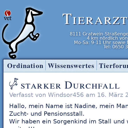
Tierarz
8111
Gratwein-Straßenge
4 km nördlich von
Mo-Sa: 9-11 Uhr
sowie
Tel:
0650 
Ordination
Wissenswertes
Tierfor
Tierarzt Entner
starker Durchfall
Verfasst von Windsor456 am 16. März 
Hallo, mein Name ist Nadine, mein Man
Zucht- und Pensionsstall.
Wir haben ein Sorgenkind im Stall und 