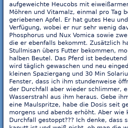
aufgeweichte Heucobs mit eiweißarmem
Möhren und Vitamalz, einmal pro Tag 
geriebenen Apfel. Er hat gutes Heu und
Verfügung, wobei er nur sehr wenig da
Phosphorus und Nux Vomica sowie zwei
die er ebenfalls bekommt. Zusätzlich h
Stullmisan übers Futter bekommen, mo
halben Beutel. Das Pferd ist bedeuten
wird täglich gewaschen und neu einge
kleinen Spaziergang und 30 Min Solarium
Fenster, dass ich ihm stundenweise öff
der Durchfall aber wieder schlimmer, e
Wasserstrahl aus ihm heraus. Gebe ihm 
eine Maulspritze, habe die Dosis seit g
morgens und abends erhöht. Aber wie k
Durchfall gestoppt??? Ich denke, dass s
kaputt ist und weiß nicht, ob man die 