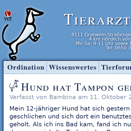
Tierarz
8111
Gratwein-Straßenge
4 km nördlich von
Mo-Sa: 9-11 Uhr
sowie
Tel:
0650 
Ordination
Wissenswertes
Tierfor
Tierarzt Entner
Hund hat Tampon ge
Verfasst von Bambina am 11. Oktober 
Mein 12-jähriger Hund hat sich gester
geschlichen und sich dort ein benutzt
geholt. Als ich ins Bad kam, fand ich 