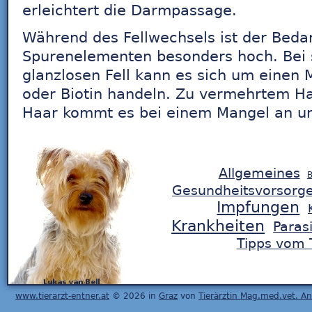
erleichtert die Darmpassage.
Während des Fellwechsels ist der Beda
Spurenelementen besonders hoch. Bei
glanzlosen Fell kann es sich um einen 
oder Biotin handeln. Zu vermehrtem H
Haar kommt es bei einem Mangel an un
Allgemeines
B
Gesundheitsvorsorg
Impfungen
Krankheiten
Paras
Tipps vom T
www.tierarzt-entner.at
© 2026 in
Graz
von
Tierärztin Mag.med.vet. A