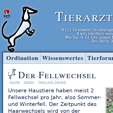
Tierarz
8111
Gratwein-Straßenge
4 km nördlich von
Mo-Sa: 9-11 Uhr
sowie
Tel:
0650 
Ordination
Wissenswertes
Tierfor
Tierarzt Entner
Der Fellwechsel
Hunde
Katzen
Tipps vom Tierarzt
Unsere Haustiere haben meist 2
Fellwechsel pro Jahr, also Sommer-
und Winterfell. Der Zeitpunkt des
Haarwechsels wird von der