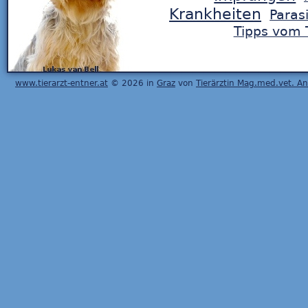
Krankheiten
Paras
Tipps vom T
www.tierarzt-entner.at
© 2026 in
Graz
von
Tierärztin Mag.med.vet. A