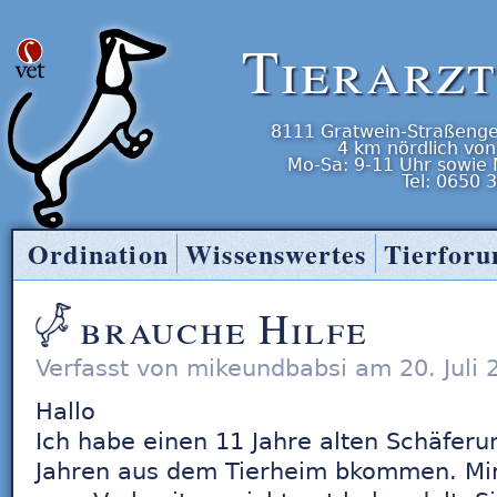
Tierarz
8111
Gratwein-Straßenge
4 km nördlich von
Mo-Sa: 9-11 Uhr
sowie
Tel:
0650 
Ordination
Wissenswertes
Tierfor
Tierarzt Entner
brauche Hilfe
Verfasst von mikeundbabsi am 20. Juli 
Hallo
Ich habe einen 11 Jahre alten Schäferun
Jahren aus dem Tierheim bkommen. Mir