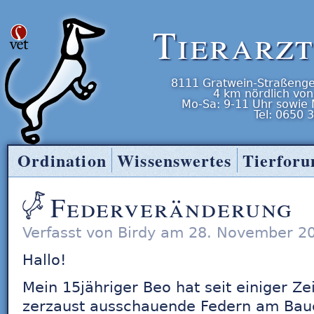
Tierarz
8111
Gratwein-Straßenge
4 km nördlich von
Mo-Sa: 9-11 Uhr
sowie
Tel:
0650 
Ordination
Wissenswertes
Tierfor
Tierarzt Entner
Federveränderung
Verfasst von Birdy am 28. November 2
Hallo!
Mein 15jähriger Beo hat seit einiger Zei
zerzaust ausschauende Federn am Bau