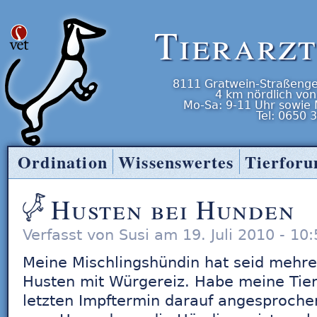
Tierarz
8111
Gratwein-Straßenge
4 km nördlich von
Mo-Sa: 9-11 Uhr
sowie
Tel:
0650 
Ordination
Wissenswertes
Tierfor
Tierarzt Entner
Husten bei Hunden
Verfasst von Susi am 19. Juli 2010 - 10
Meine Mischlingshündin hat seid mehr
Husten mit Würgereiz. Habe meine Tier
letzten Impftermin darauf angesproche