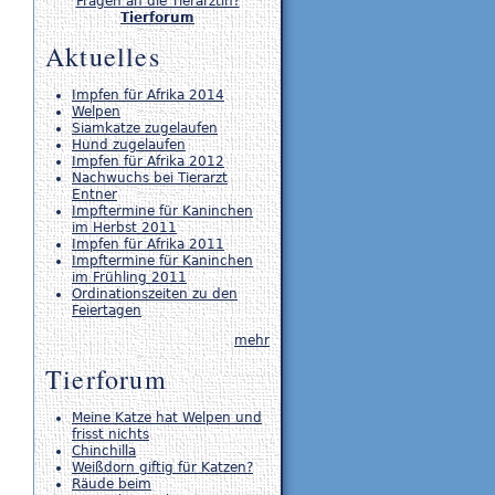
Fragen an die Tierärztin?
Tierforum
Aktuelles
Impfen für Afrika 2014
Welpen
Siamkatze zugelaufen
Hund zugelaufen
Impfen für Afrika 2012
Nachwuchs bei Tierarzt
Entner
Impftermine für Kaninchen
im Herbst 2011
Impfen für Afrika 2011
Impftermine für Kaninchen
im Frühling 2011
Ordinationszeiten zu den
Feiertagen
mehr
Tierforum
Meine Katze hat Welpen und
frisst nichts
Chinchilla
Weißdorn giftig für Katzen?
Räude beim