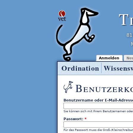
T
81
Anmelden
Ne
Ordination
Wissens
Tierarzt Entner
Benutzerk
Benutzername oder E-Mail-Adress
Sie können sich mit Ihrem Benutzernamen oder
Passwort:
*
Für das Passwort muss die Groß-/Kleinschreibu