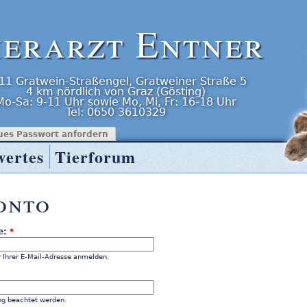
ierarzt Entner
11
Gratwein-Straßengel
,
Gratweiner Straße 5
4 km nördlich von Graz (Gösting)
Mo-Sa: 9-11 Uhr
sowie
Mo, Mi, Fr: 16-18 Uhr
Tel:
0650 3610329
ues Passwort anfordern
wertes
Tierforum
onto
e:
*
 Ihrer E-Mail-Adresse anmelden.
ng beachtet werden.