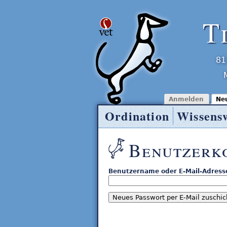
T
81
Anmelden
Ne
Ordination
Wissens
Tierarzt Entner
Benutzerk
Benutzername oder E-Mail-Adress