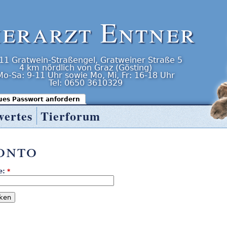
ierarzt Entner
11
Gratwein-Straßengel
,
Gratweiner Straße 5
4 km nördlich von Graz (Gösting)
Mo-Sa: 9-11 Uhr
sowie
Mo, Mi, Fr: 16-18 Uhr
Tel:
0650 3610329
ues Passwort anfordern
wertes
Tierforum
onto
e:
*