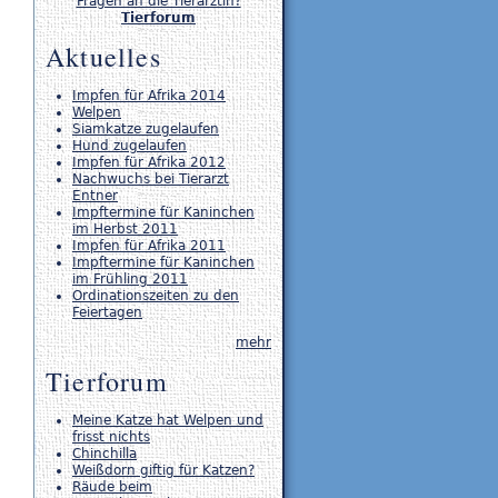
Fragen an die Tierärztin?
Tierforum
Aktuelles
Impfen für Afrika 2014
Welpen
Siamkatze zugelaufen
Hund zugelaufen
Impfen für Afrika 2012
Nachwuchs bei Tierarzt
Entner
Impftermine für Kaninchen
im Herbst 2011
Impfen für Afrika 2011
Impftermine für Kaninchen
im Frühling 2011
Ordinationszeiten zu den
Feiertagen
mehr
Tierforum
Meine Katze hat Welpen und
frisst nichts
Chinchilla
Weißdorn giftig für Katzen?
Räude beim