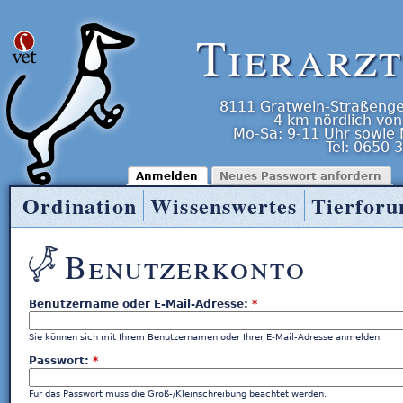
Tierarz
8111
Gratwein-Straßenge
4 km nördlich von
Mo-Sa: 9-11 Uhr
sowie
Tel:
0650 
Anmelden
Neues Passwort anfordern
Ordination
Wissenswertes
Tierfor
Tierarzt Entner
Benutzerkonto
Benutzername oder E-Mail-Adresse:
*
Sie können sich mit Ihrem Benutzernamen oder Ihrer E-Mail-Adresse anmelden.
Passwort:
*
Für das Passwort muss die Groß-/Kleinschreibung beachtet werden.