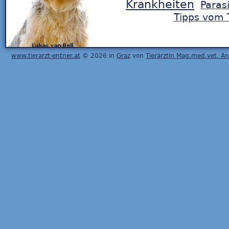
Krankheiten
Paras
Tipps vom T
www.tierarzt-entner.at
© 2026 in
Graz
von
Tierärztin Mag.med.vet. A