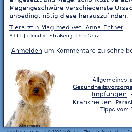
eingesetzt und Magenschonkost verabr
Magengeschwüre verschiedenste Ursac
unbedingt nötig diese herauszufinden.
Tierärztin Mag.med.vet. Anna Entner
8111 Judendorf-Straßengel bei Graz
Anmelden
um Kommentare zu schreib
Allgemeines
B
Gesundheitsvorsorg
Impfungen
Krankheiten
Paras
Tipps vom T
www.tierarzt-entner.at
© 2026 in
Graz
von
Tierärztin Mag.med.vet. A