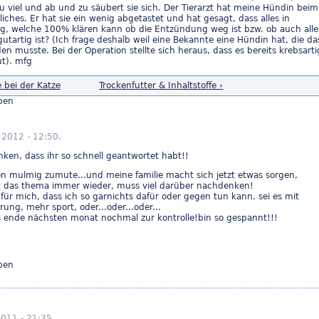
ht zu viel und ab und zu säubert sie sich. Der Tierarzt hat meine Hündin beim
iches. Er hat sie ein wenig abgetastet und hat gesagt, dass alles in
ng, welche 100% klären kann ob die Entzündung weg ist bzw. ob auch alle
artig ist? (Ich frage deshalb weil eine Bekannte eine Hündin hat, die da
n musste. Bei der Operation stellte sich heraus, dass es bereits krebsarti
ut). mfg
 bei der Katze
Trockenfutter & Inhaltstoffe ›
ben
 2012 - 12:50.
nken, dass ihr so schnell geantwortet habt!!
chen mulmig zumute...und meine familie macht sich jetzt etwas sorgen,
t das thema immer wieder, muss viel darüber nachdenken!
für mich, dass ich so garnichts dafür oder gegen tun kann. sei es mit
g, mehr sport, oder...oder...oder...
s ende nächsten monat nochmal zur kontrolle!bin so gespannt!!!
ben
011 - 21:35.