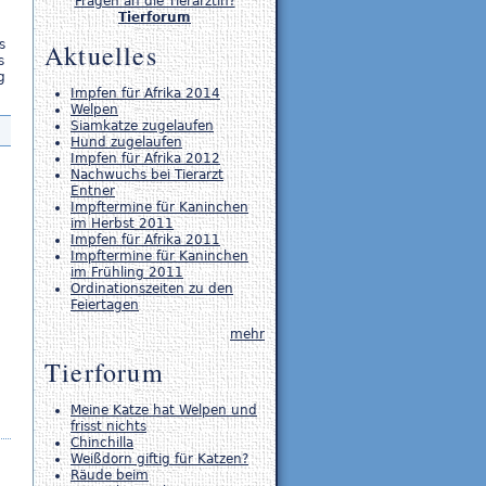
Fragen an die Tierärztin?
Tierforum
s
Aktuelles
s
g
Impfen für Afrika 2014
Welpen
Siamkatze zugelaufen
Hund zugelaufen
Impfen für Afrika 2012
Nachwuchs bei Tierarzt
Entner
Impftermine für Kaninchen
im Herbst 2011
Impfen für Afrika 2011
Impftermine für Kaninchen
im Frühling 2011
Ordinationszeiten zu den
Feiertagen
mehr
Tierforum
Meine Katze hat Welpen und
frisst nichts
Chinchilla
Weißdorn giftig für Katzen?
Räude beim