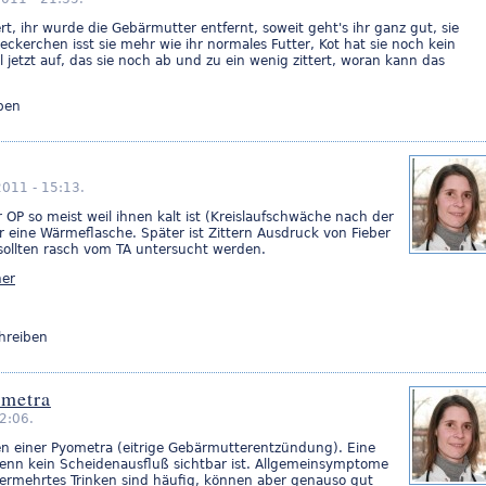
, ihr wurde die Gebärmutter entfernt, soweit geht's ihr ganz gut, sie
 leckerchen isst sie mehr wie ihr normales Futter, Kot hat sie noch kein
l jetzt auf, das sie noch ab und zu ein wenig zittert, woran kann das
ben
2011 - 15:13.
 OP so meist weil ihnen kalt ist (Kreislaufschwäche nach der
er eine Wärmeflasche. Später ist Zittern Ausdruck von Fieber
sollten rasch vom TA untersucht werden.
ner
hreiben
ometra
12:06.
hen einer Pyometra (eitrige Gebärmutterentzündung). Eine
enn kein Scheidenausfluß sichtbar ist. Allgemeinsymptome
vermehrtes Trinken sind häufig, können aber genauso gut