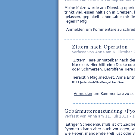
Meine Katze wurde am Dienstag operiert
trinkt viel, essen hält sich in Grenzen,
gelassen, gepinkelt schon..aber mir fie
liegen?? Mfg
Anmelden
um Kommentare zu schrei
Zittern nach Operation
Verfasst von Anna am 6. Oktober 
Zittern Tiere unmittelbar nach der
Narkose). Hier hilft eine Decke od
oder Schmerzen. Betroffene Tiere 
Tierärztin Mag.med.vet. Anna Ent
8111 Judendorf-Straßengel bei Graz
Anmelden
um Kommentare zu sc
Gebärmutterentzündung /Py
Verfasst von Anna am 11. Juli 2011 - 
Eitriger Scheidenausfluß ist oft Zeic
Pyometra kann aber auch vorliegen, w
wie Fieber, mangelnde Freßllust oder 