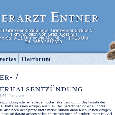
ierarzt Entner
11
Gratwein-Straßengel
,
Gratweiner Straße 5
4 km nördlich von Graz (Gösting)
Mo-Sa: 9-11 Uhr
sowie
Mo, Mi, Fr: 16-18 Uhr
Tel:
0650 3610329
wertes
Tierforum
r- /
erhalsentzündung
 8:44
Tierforum
entzündung oder eine Gebärmutterhalsentzündung. Das konnte der
ll hatte sie einen eitrigen Ausfluss. Der Tierarzt hat ihr eine Spritze
n. Also nach der Spritze hatte meine Hündin dann auch keinen eitrigen
 dass wir darauf achten sollen ob sie sich noch oft säubert, matt ist, viel