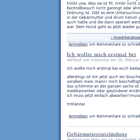
trinkt usw. Also sie ist fit, trinkt nic
Kontrollbesuch nicht geröngt oder ähnl
Ordnung ist. Gibt es eine Untersuchu
in der Gebärmutter und drum herum gut
auch hatte und die dann operiert werde
war. Dem Hund geht es jetzt wieder g
‹ Hyperkeratose
Anmelden
um Kommentare zu schrei
Ich wollte mich erstmal bei
Verfasst von tristanzas am 26. Februar
Ich wollte mich erstmal bei euch beda
allerdings ist mir jetzt auch ein biss
vorallem mein mann! mich beschäftig
das schlimme an der ganzen sache ist 
medikamenten oder gesünderer ernährun
ich muss jetzt einfach abwarten!!mus
tristanzas
Anmelden
um Kommentare zu schrei
Gebärmutterentzündung
Verfasst von Mimi am 16. September 2