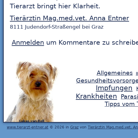
Tierarzt bringt hier Klarheit.
Tierärztin Mag.med.vet. Anna Entner
8111 Judendorf-Straßengel bei Graz
Anmelden
um Kommentare zu schreib
Allgemeines
B
Gesundheitsvorsorg
Impfungen
Krankheiten
Paras
Tipps vom T
www.tierarzt-entner.at
© 2026 in
Graz
von
Tierärztin Mag.med.vet. A