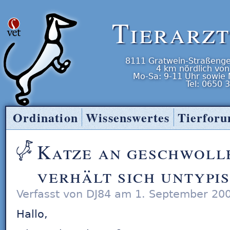
Tierarz
8111
Gratwein-Straßenge
4 km nördlich von
Mo-Sa: 9-11 Uhr
sowie
Tel:
0650 
Ordination
Wissenswertes
Tierfor
Tierarzt Entner
Katze an geschwoll
verhält sich untypi
Verfasst von DJ84 am 1. September 20
Hallo,