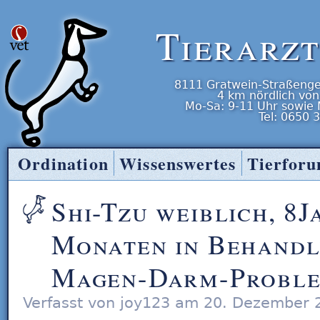
Tierarz
8111
Gratwein-Straßenge
4 km nördlich von
Mo-Sa: 9-11 Uhr
sowie
Tel:
0650 
Ordination
Wissenswertes
Tierfor
Tierarzt Entner
Shi-Tzu weiblich, 8Ja
Monaten in Behandl
Magen-Darm-Probl
Verfasst von joy123 am 20. Dezember 