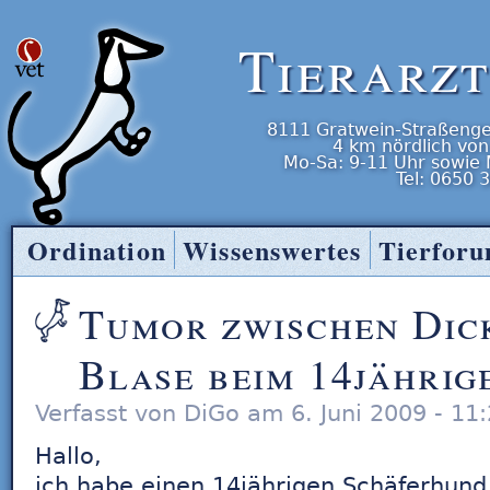
Tierarz
8111
Gratwein-Straßenge
4 km nördlich von
Mo-Sa: 9-11 Uhr
sowie
Tel:
0650 
Ordination
Wissenswertes
Tierfor
Tierarzt Entner
Tumor zwischen Dic
Blase beim 14jähri
Verfasst von DiGo am 6. Juni 2009 - 11
Hallo,
ich habe einen 14jährigen Schäferhund 