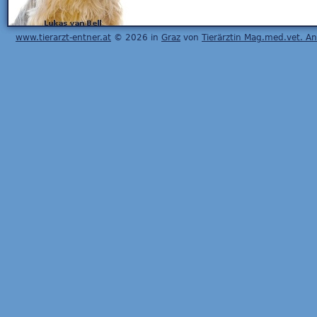
www.tierarzt-entner.at
© 2026 in
Graz
von
Tierärztin Mag.med.vet. A