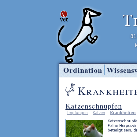
T
81
Ordination
Wissens
Tierarzt Entner
Krankheit
Katzenschnupfen
Impfungen
Katzen
Krankheiten
Katzenschnupfen
Feline Herpesvi
beteiligt sein, 