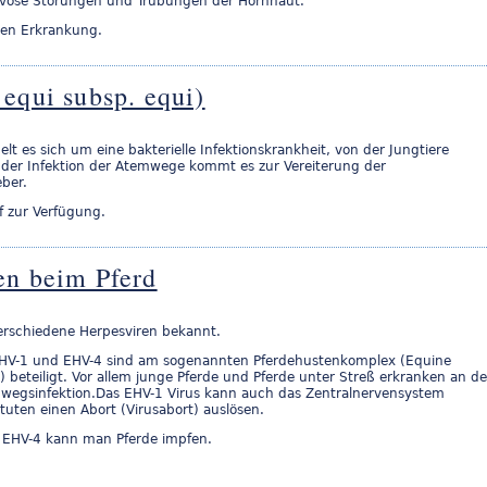
vöse Störungen und Trübungen der Hornhaut.
ren Erkrankung.
equi subsp. equi)
t es sich um eine bakterielle Infektionskrankheit, von der Jungtiere
n der Infektion der Atemwege kommt es zur Vereiterung der
ber.
ff zur Verfügung.
en beim Pferd
erschiedene Herpesviren bekannt.
EHV-1 und EHV-4 sind am sogenannten Pferdehustenkomplex (Equine
 beteiligt. Vor allem junge Pferde und Pferde unter Streß erkranken an de
mwegsinfektion.Das EHV-1 Virus kann auch das Zentralnervensystem
Stuten einen Abort (Virusabort) auslösen.
 EHV-4 kann man Pferde impfen.