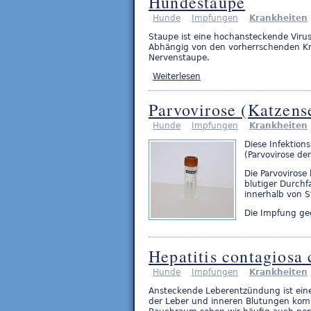
Hundestaupe
Hunde
Impfungen
Krankheiten
Staupe ist eine hochansteckende Virus
Abhängig von den vorherrschenden Kr
Nervenstaupe.
Weiterlesen
Parvovirose (Katzens
Hunde
Impfungen
Krankheiten
Diese Infektion
(Parvovirose de
Die Parvovirose
blutiger Durchf
innerhalb von 
Die Impfung ge
Hepatitis contagiosa
Hunde
Impfungen
Krankheiten
Ansteckende Leberentzündung ist ein
der Leber und inneren Blutungen kom