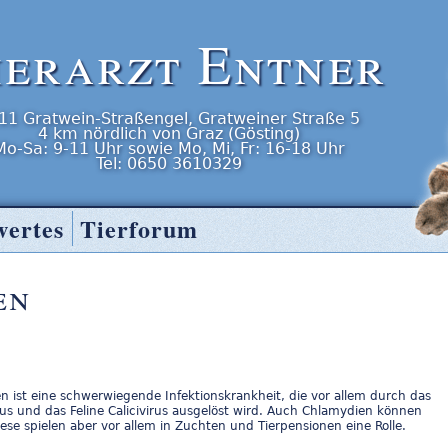
ierarzt Entner
11
Gratwein-Straßengel
,
Gratweiner Straße 5
4 km nördlich von Graz (Gösting)
Mo-Sa: 9-11 Uhr
sowie
Mo, Mi, Fr: 16-18 Uhr
Tel:
0650 3610329
wertes
Tierforum
en
 ist eine schwerwiegende Infektionskrankheit, die vor allem durch das
rus und das Feline Calicivirus ausgelöst wird. Auch Chlamydien können
diese spielen aber vor allem in Zuchten und Tierpensionen eine Rolle.