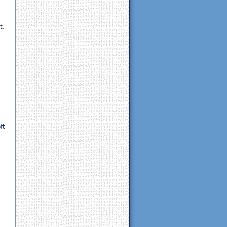
t.
ft
g