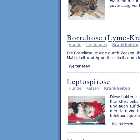
während der Trä
zuverlässig vor 
Borreliose (Lyme-Kr
Hunde
Impfungen
Krankheiten
Die Borreliose ist eine durch Zecken ü
Mattigkeit und Appetitlosigkeit, dan
Weiterlesen
Leptospirose
Hunde
Katzen
Krankheiten
Diese bakteriel
Krankheit bekan
und auch auf de
den Harn von H
Infektionsquelle
Weiterlesen