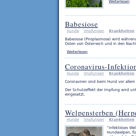
Weiterlesen
Babesiose
Hunde
Impfungen
Krankheiten
Babesiose (Piroplasmose) wird währen
Osten von Österreich und in den Nach
Weiterlesen
Coronavirus-Infektio
Hunde
Impfungen
Krankheiten
Coronaviren sind beim Hund vor allem 
Der Schutzeffekt der Impfung wird unt
eingesetzt.
Welpensterben (Herpe
Hunde
Impfungen
Krankheiten
"Infektiöses We
Hundwelpen, für