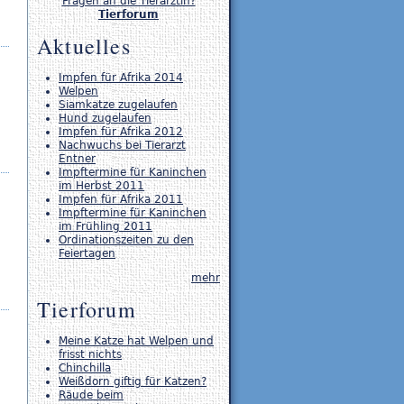
Fragen an die Tierärztin?
Tierforum
Aktuelles
Impfen für Afrika 2014
Welpen
Siamkatze zugelaufen
Hund zugelaufen
Impfen für Afrika 2012
Nachwuchs bei Tierarzt
Entner
Impftermine für Kaninchen
im Herbst 2011
Impfen für Afrika 2011
Impftermine für Kaninchen
im Frühling 2011
Ordinationszeiten zu den
Feiertagen
mehr
Tierforum
Meine Katze hat Welpen und
frisst nichts
Chinchilla
Weißdorn giftig für Katzen?
Räude beim