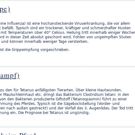
ppe)
ine Influenza) ist eine hochansteckende Viruserkrankung, die vor allem
befällt. Typisch sind ein trockener, kräftiger und schmerzhafter Husten
mit Temperaturen über 40° Celsius. Heilung tritt innerhalb einiger Woche
ferd in dieser Zeit absolut geschont wird. Fohlen von ungeimpften Stuten
 und können innerhalb weniger Tage versterben.
 ist die Grippeimpfung vorgeschrieben.
rampf)
zu den für Tetanus anfälligsten Tierarten. Über kleine Hautwunden,
r Maulschleimhaut etc. dringt das Bakterium Clostridium tetani in den
 von den Bakterien produzierte Giftstoff (Tetanospasmin) führt zu einer
hmung des Pferdes. Typisch ist die Sägebockstellung (Vorder- und
en nach außen gestreckt) und der Vorfall des 3. Augenlides. Der Tod tritt
ng ein. Die Prognose bei Tetanus ist ungünstig.