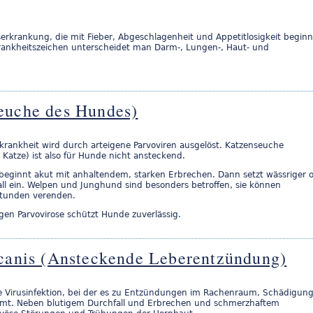
erkrankung, die mit Fieber, Abgeschlagenheit und Appetitlosigkeit beginn
ankheitszeichen unterscheidet man Darm-, Lungen-, Haut- und
euche des Hundes)
skrankheit wird durch arteigene Parvoviren ausgelöst. Katzenseuche
r Katze) ist also für Hunde nicht ansteckend.
 beginnt akut mit anhaltendem, starken Erbrechen. Dann setzt wässriger o
all ein. Welpen und Junghund sind besonders betroffen, sie können
Stunden verenden.
gen Parvovirose schützt Hunde zuverlässig.
 canis (Ansteckende Leberentzündung)
e Virusinfektion, bei der es zu Entzündungen im Rachenraum, Schädigun
mt. Neben blutigem Durchfall und Erbrechen und schmerzhaftem