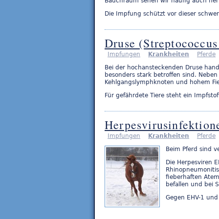
Bauchraum sehen wir häufig auch ner
Die Impfung schützt vor dieser schwe
Druse (Streptococcus 
Impfungen
Krankheiten
Pferde
Bei der hochansteckenden Druse handel
besonders stark betroffen sind. Nebe
Kehlgangslymphknoten und hohem Fie
Für gefährdete Tiere steht ein Impfsto
Herpesvirusinfektion
Impfungen
Krankheiten
Pferde
Beim Pferd sind v
Die Herpesviren 
Rhinopneumonitis)
fieberhaften Ate
befallen und bei 
Gegen EHV-1 und