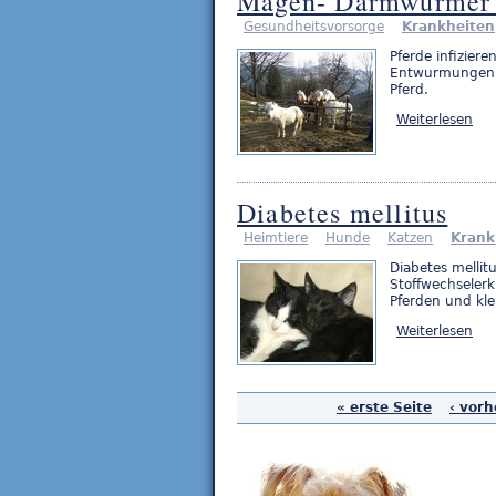
Magen- Darmwürmer 
Gesundheitsvorsorge
Krankheiten
Pferde infizier
Entwurmungen g
Pferd.
Weiterlesen
Diabetes mellitus
Heimtiere
Hunde
Katzen
Krank
Diabetes mellit
Stoffwechseler
Pferden und kl
Weiterlesen
« erste Seite
‹ vorh