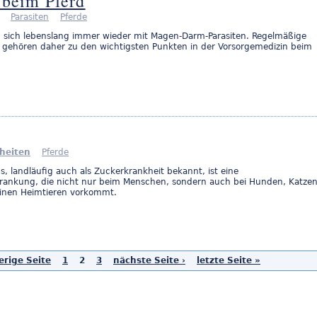
beim Pferd
Parasiten
Pferde
en sich lebenslang immer wieder mit Magen-Darm-Parasiten. Regelmäßige
ehören daher zu den wichtigsten Punkten in der Vorsorgemedizin beim
heiten
Pferde
us, landläufig auch als Zuckerkrankheit bekannt, ist eine
krankung, die nicht nur beim Menschen, sondern auch bei Hunden, Katzen
einen Heimtieren vorkommt.
erige Seite
1
2
3
nächste Seite ›
letzte Seite »