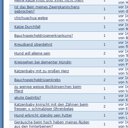
Meine Katze Frisst und Trinkt nicht mehr
1
von 
Ist das Bein meines Zwergkaninchens
vor 1
1
gebrochen?
von d
vor 1
chichuachua welpe
1
von m
vor 1
Katze Durchfall
1
von 
vor 1
Bauchspeicheldrüsenerkrankung?
1
von B
vor 1
Kreuzband überdehnt
1
von f
vor 1
Hund will alleine sein
2
von T
vor 1
Kreisgehen bei dementer Hündin
1
von P
vor 1
Katzenbaby mit zu großen Herz
1
von S
vor 1
Bauchspeicheldrüsenkrebs
2
von 
zu wenige weisse Blutkörperchen beim
vor 1
1
Pferd
von t
vor 1
akute Gastritis?
1
von K
Katzenbaby knirscht mit den Zähnen beim
vor 1
2
fressen + schmalziger Ohrenbelag
von E
vor 1
Hund erbricht ständig sein Futter
1
von 
Geräusche beim hoch heben meines Rüden
vor 1
1
aus den hinterbeinen?
von 