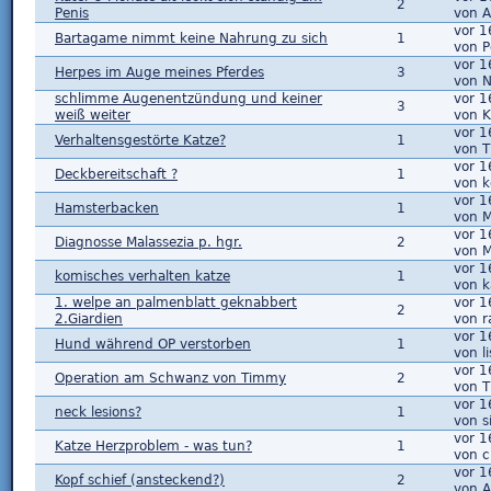
2
Penis
von 
vor 1
Bartagame nimmt keine Nahrung zu sich
1
von 
vor 1
Herpes im Auge meines Pferdes
3
von N
schlimme Augenentzündung und keiner
vor 1
3
weiß weiter
von K
vor 1
Verhaltensgestörte Katze?
1
von T
vor 1
Deckbereitschaft ?
1
von k
vor 1
Hamsterbacken
1
von 
vor 1
Diagnosse Malassezia p. hgr.
2
von M
vor 1
komisches verhalten katze
1
von k
1. welpe an palmenblatt geknabbert
vor 1
2
2.Giardien
von 
vor 1
Hund während OP verstorben
1
von l
vor 1
Operation am Schwanz von Timmy
2
von 
vor 1
neck lesions?
1
von s
vor 1
Katze Herzproblem - was tun?
1
von c
vor 1
Kopf schief (ansteckend?)
2
von 