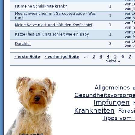
vor 1
Ist meine Schildkröte krank?
1
von J
Meerschweinchen mit Sarcoptesräude - Was
vor 1
1
tun?
von h
vor 1
Meine Katze niest und hält den Kopf schief
1
von n
vor 1
Katze (fast 19 J. alt) schreit wie ein Baby
1
von M
vor 1
Durchfall
3
von v
« erste Seite
‹ vorherige Seite
…
2
3
4
5
6
7
Seite »
Allgemeines
B
Gesundheitsvorsorg
Impfungen
Krankheiten
Paras
Tipps vom T