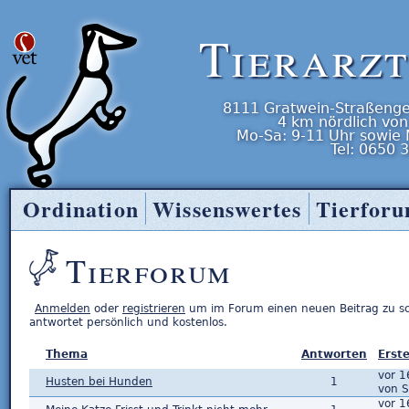
Tierarz
8111
Gratwein-Straßenge
4 km nördlich von
Mo-Sa: 9-11 Uhr
sowie
Tel:
0650 
Ordination
Wissenswertes
Tierfor
Tierarzt Entner
Tierforum
Anmelden
oder
registrieren
um im Forum einen neuen Beitrag zu s
antwortet persönlich und kostenlos.
Thema
Antworten
Erste
vor 1
Husten bei Hunden
1
von S
vor 1