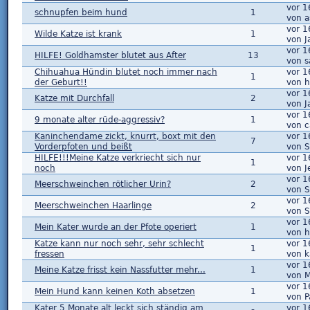
vor 1
schnupfen beim hund
1
von a
vor 1
Wilde Katze ist krank
1
von J
vor 1
HILFE! Goldhamster blutet aus After
13
von 
Chihuahua Hündin blutet noch immer nach
vor 1
1
der Geburt!!
von 
vor 1
Katze mit Durchfall
2
von J
vor 1
9 monate alter rüde-aggressiv?
1
von c
Kaninchendame zickt, knurrt, boxt mit den
vor 1
7
Vorderpfoten und beißt
von 
HILFE!!!Meine Katze verkriecht sich nur
vor 1
1
noch
von J
vor 1
Meerschweinchen rötlicher Urin?
2
von 
vor 1
Meerschweinchen Haarlinge
2
von 
vor 1
Mein Kater wurde an der Pfote operiert
1
von 
Katze kann nur noch sehr, sehr schlecht
vor 1
1
fressen
von k
vor 1
Meine Katze frisst kein Nassfutter mehr...
1
von M
vor 1
Mein Hund kann keinen Koth absetzen
1
von P
Kater 5 Monate alt leckt sich ständig am
vor 1