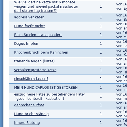
Wie viel darf ne katze mit 6 monate
vor 1
wiegen und wieviel packal nassfuuter
1
von E
darf sie am tag fressen??
vor 1
aggressiver kater
1
von Bu
vor 1
Hund frießt nichts
1
von a
vor 1
Beim Spielen etwas passiert
1
von M
vor 1
Degus Impfen
1
von a
vor 1
Knochenbruch beim Kaninchen
1
von K
vor 1
tränende augen (katze)
1
von a
vor 1
verhaltensgestörte katze
1
von i
vor 1
einschläfern lassen?
1
von e
vor 1
MEIN HUND CARLOS IST GESTORBEN
1
von ca
einzug neue katze zu bestehendem kater
vor 1
1
- geschlechtsreif - kastration?
von m
vor 1
gebrochene Pfote
1
von a
vor 1
Hund bricht ständig
1
von n
vor 1
Innere Blutung
1
von fr