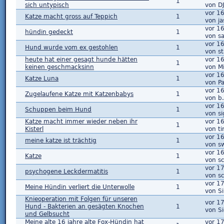
1
sich untypisch
von D
vor 1
Katze macht gross auf Teppich
1
von j
vor 1
hündin gedeckt
1
von s
vor 1
Hund wurde vom ex gestohlen
1
von st
heute hat einer gesagt hunde hätten
vor 1
1
keinen geschmacksinn
von M
vor 1
Katze Luna
1
von P
vor 1
Zugelaufene Katze mit Katzenbabys
1
von b.
vor 1
Schuppen beim Hund
1
von si
Katze macht immer wieder neben ihr
vor 1
1
Kisterl
von ti
vor 1
meine katze ist trächtig
1
von s
vor 1
Katze
1
von sc
vor 1
psychogene Leckdermatitis
1
von s
vor 17
Meine Hündin verliert die Unterwolle
1
von S
Knieoperation mit Folgen für unseren
vor 17
Hund - Bakterien an gesägten Knochen
1
von Si
und Gelbsucht
Meine alte 16 jahre alte Fox-Hündin hat
vor 1