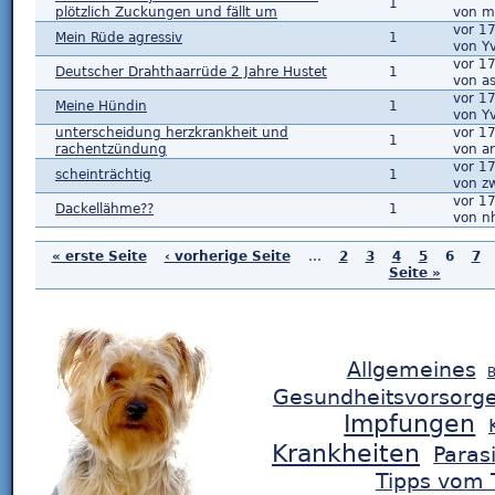
1
plötzlich Zuckungen und fällt um
von m
vor 1
Mein Rüde agressiv
1
von Y
vor 1
Deutscher Drahthaarrüde 2 Jahre Hustet
1
von as
vor 1
Meine Hündin
1
von Y
unterscheidung herzkrankheit und
vor 1
1
rachentzündung
von ar
vor 1
scheinträchtig
1
von z
vor 1
Dackellähme??
1
von nh
« erste Seite
‹ vorherige Seite
…
2
3
4
5
6
7
Seite »
Allgemeines
B
Gesundheitsvorsorg
Impfungen
Krankheiten
Paras
Tipps vom T