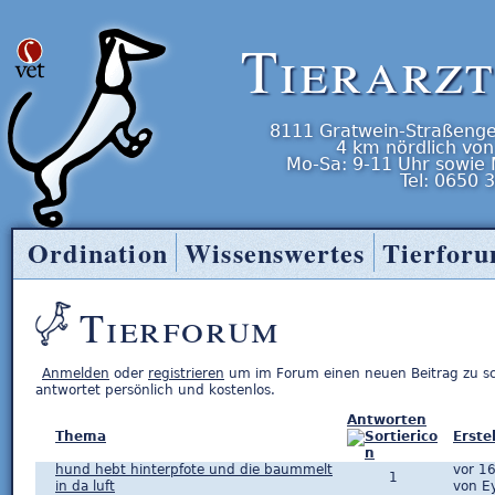
Tierarz
8111
Gratwein-Straßenge
4 km nördlich von
Mo-Sa: 9-11 Uhr
sowie
Tel:
0650 
Ordination
Wissenswertes
Tierfor
Tierarzt Entner
Tierforum
Anmelden
oder
registrieren
um im Forum einen neuen Beitrag zu s
antwortet persönlich und kostenlos.
Antworten
Thema
Erste
hund hebt hinterpfote und die baummelt
vor 1
1
in da luft
von E