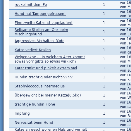
vor 1
ruckel mit dem Po
1
von M
vor 1
Hund hat Tampon gefressen!
1
von B
vor 1
Eine zweite Katze ist zugelaufen!
1
von M
Seltsame Stellen am Ohr beim
vor 1
1
Mischlingshund
von E
vor 1
Aggressives_Verhalten_Rüde
1
von Je
vor 1
Katze verliert Krallen
1
von ga
Welpenakne ... in welchem Alter kommt
vor 1
1
sowas vor? gibts so etwas wirklich?
von M
vor 1
Kater trinkt und pinkelt extrem viel
1
von s
vor 1
Hundin trächtig oder nicht??????
1
von k
vor 1
Staphylococcus intermedius
1
von A
vor 1
Übergewicht bei meiner Katze(6,5kg)
1
von W
vor 1
trächtige hündin Flöhe
1
von s
vor 1
Impfung
1
von Ro
vor 1
Nervosität beim Hund
1
von al
Katze an geschwollenen Hals und verhält
vor 1