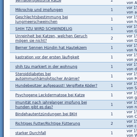
Verhaltensgestörte Katze
2
von 
vor 1
Mikrochip und impfungen
1
von a
Geschlechtsbestimmung bei
vor 1
1
Jungmeerschweinchen
von h
vor 1
SHIH TZU WIRD SCHWINDELIG
1
von 
Unreinheit bei Katzen, welchen Geruch
vor 1
2
mögen sie nicht?
von 
vor 1
Berner Sennen Hündin hat Hautekzem
1
von fe
vor 1
kastration vor der ersten läufigkeit
1
von j
vor 1
shih tzu markiert in der wohnung
1
von d
Steroiddiabetes bei
vor 1
1
autoimmunhämolytischer Anämie?
von 
vor 1
Hundebesitzer aufgepasst! Vergiftete Köder?
1
von S
vor 1
Psychogene Leckdermatose bei Katze
1
von g
imunität nach jahrelanger impfung bei
vor 1
1
hunden gibt es das?
von n
vor 1
Bindehautentzündungen bei BKH
1
von C
vor 1
Richtiges Futter/Richtige Fütterung
2
von c
vor 1
starker Durchfall
1
von 