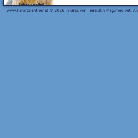
www.tierarzt-entner.at
© 2026 in
Graz
von
Tierärztin Mag.med.vet. A