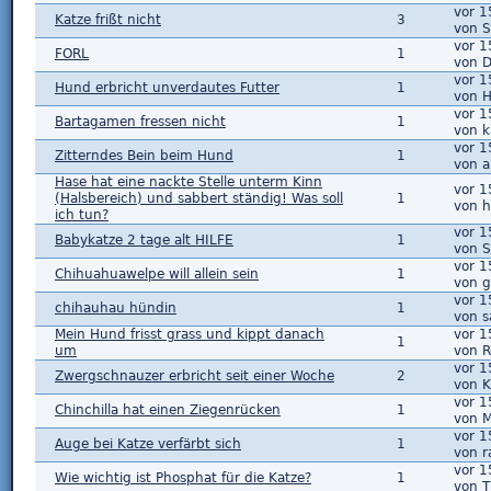
vor 1
Katze frißt nicht
3
von 
vor 1
FORL
1
von 
vor 1
Hund erbricht unverdautes Futter
1
von H
vor 1
Bartagamen fressen nicht
1
von 
vor 1
Zitterndes Bein beim Hund
1
von a
Hase hat eine nackte Stelle unterm Kinn
vor 1
(Halsbereich) und sabbert ständig! Was soll
1
von 
ich tun?
vor 1
Babykatze 2 tage alt HILFE
1
von 
vor 1
Chihuahuawelpe will allein sein
1
von 
vor 1
chihauhau hündin
1
von s
Mein Hund frisst grass und kippt danach
vor 1
1
um
von 
vor 1
Zwergschnauzer erbricht seit einer Woche
2
von K
vor 1
Chinchilla hat einen Ziegenrücken
1
von M
vor 1
Auge bei Katze verfärbt sich
1
von r
vor 1
Wie wichtig ist Phosphat für die Katze?
1
von T