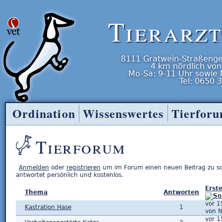
Tierarz
8111
Gratwein-Straßenge
4 km nördlich von
Mo-Sa: 9-11 Uhr
sowie
Tel:
0650 
Ordination
Wissenswertes
Tierfor
Tierarzt Entner
Tierforum
Anmelden
oder
registrieren
um im Forum einen neuen Beitrag zu s
antwortet persönlich und kostenlos.
Erste
Thema
Antworten
vor 1
Kastration Hase
1
von 
vor 1