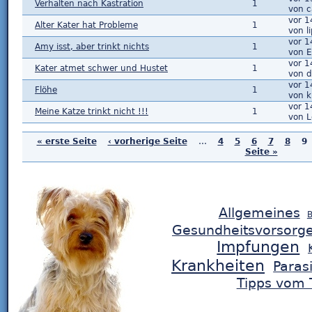
Verhalten nach Kastration
1
von c
vor 1
Alter Kater hat Probleme
1
von l
vor 1
Amy isst, aber trinkt nichts
1
von E
vor 1
Kater atmet schwer und Hustet
1
von d
vor 1
Flöhe
1
von k
vor 1
Meine Katze trinkt nicht !!!
1
von 
« erste Seite
‹ vorherige Seite
…
4
5
6
7
8
9
Seite »
Allgemeines
B
Gesundheitsvorsorg
Impfungen
Krankheiten
Paras
Tipps vom T