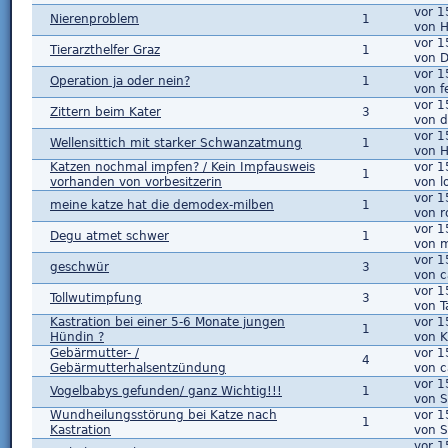
vor 1
Nierenproblem
1
von 
vor 1
Tierarzthelfer Graz
1
von D
vor 1
Operation ja oder nein?
1
von f
vor 1
Zittern beim Kater
3
von 
vor 1
Wellensittich mit starker Schwanzatmung
1
von 
Katzen nochmal impfen? / Kein Impfausweis
vor 1
1
vorhanden von vorbesitzerin
von l
vor 1
meine katze hat die demodex-milben
1
von 
vor 1
Degu atmet schwer
1
von 
vor 1
geschwür
3
von c
vor 1
Tollwutimpfung
3
von T
Kastration bei einer 5-6 Monate jungen
vor 1
1
Hündin ?
von K
Gebärmutter- /
vor 1
4
Gebärmutterhalsentzündung
von c
vor 1
Vogelbabys gefunden/ ganz Wichtig!!!
1
von 
Wundheilungsstörung bei Katze nach
vor 1
1
Kastration
von 
vor 1